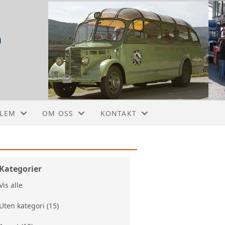
DLEM
OM OSS
KONTAKT
DING
AKTIVITETER
KONTAKT
VEDTEKTER
STYRET
Kategorier
Vis alle
HISTORIE
KOMITEER I SAK
Uten kategori (15)
VETERANBILHOTELL