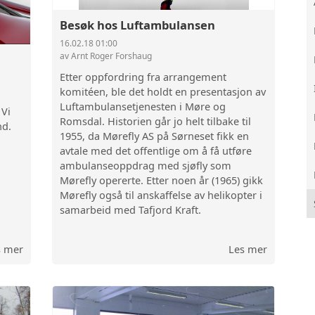
1923 FIAT 501
Besøk hos Luftambulansen
16.02.18 01:00
av Arnt Roger Forshaug
1926 MORRIS COWLEY TRAKTOR
Etter oppfordring fra arrangement
komitéen, ble det holdt en presentasjon av
Luftambulansetjenesten i Møre og
 Vi
Romsdal. Historien går jo helt tilbake til
nd.
1955, da Mørefly AS på Sørneset fikk en
avtale med det offentlige om å få utføre
ambulanseoppdrag med sjøfly som
Mørefly opererte. Etter noen år (1965) gikk
Mørefly også til anskaffelse av helikopter i
samarbeid med Tafjord Kraft.
s mer
Les mer