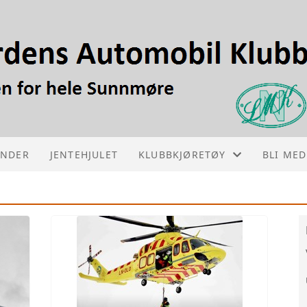
ENDER
JENTEHJULET
KLUBBKJØRETØY
BLI ME
1936 VOLVO PV657 AMBULANSE
INNMEL
1957 MAGIRUS BRANNBIL
1949 BEDFORD OB BUSS
1966 MORRIS 1/2 TON VAN