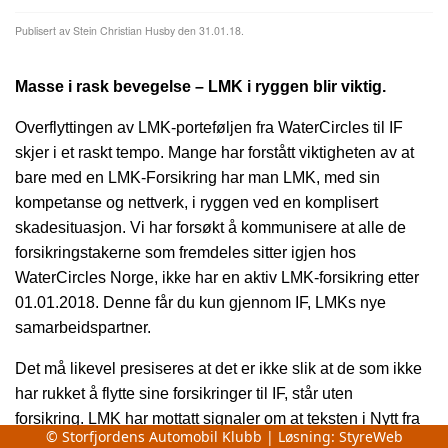
Publisert av Stein Christian Husby den 31.01.18.
Masse i rask bevegelse – LMK i ryggen blir viktig.
Overflyttingen av LMK-porteføljen fra WaterCircles til IF
skjer i et raskt tempo. Mange har forstått viktigheten av at
bare med en LMK-Forsikring har man LMK, med sin
kompetanse og nettverk, i ryggen ved en komplisert
skadesituasjon. Vi har forsøkt å kommunisere at alle de
forsikringstakerne som fremdeles sitter igjen hos
WaterCircles Norge, ikke har en aktiv LMK-forsikring etter
01.01.2018. Denne får du kun gjennom IF, LMKs nye
samarbeidspartner.
Det må likevel presiseres at det er ikke slik at de som ikke
har rukket å flytte sine forsikringer til IF, står uten
forsikring.
LMK har mottatt signaler om at teksten i Nytt fra
© Storfjordens Automobil Klubb | Løsning:
StyreWeb
LMK 2/2018 kunne tolkes dithen at denne gruppen stod