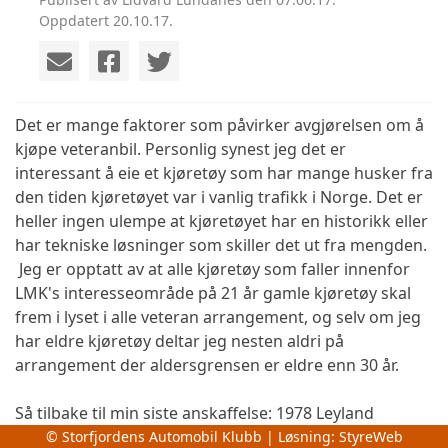
Oppdatert 20.10.17.
Det er mange faktorer som påvirker avgjørelsen om å
kjøpe veteranbil. Personlig synest jeg det er
interessant å eie et kjøretøy som har mange husker fra
den tiden kjøretøyet var i vanlig trafikk i Norge. Det er
heller ingen ulempe at kjøretøyet har en historikk eller
har tekniske løsninger som skiller det ut fra mengden.
Jeg er opptatt av at alle kjøretøy som faller innenfor
LMK's interesseområde på 21 år gamle kjøretøy skal
frem i lyset i alle veteran arrangement, og selv om jeg
har eldre kjøretøy deltar jeg nesten aldri på
arrangement der aldersgrensen er eldre enn 30 år.
Så tilbake til min s
iste anskaffelse: 1978 Leyland
Princess 1800
© Storfjordens Automobil Klubb | Løsning:
StyreWeb